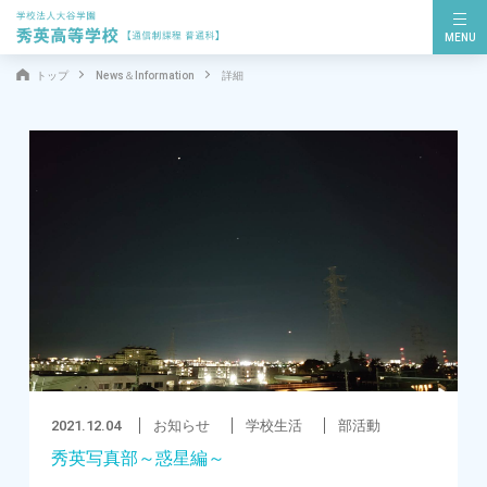
MENU
トップ
News＆Information
詳細
2021.12.04
お知らせ
学校生活
部活動
秀英写真部～惑星編～